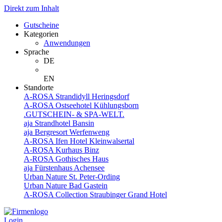
Direkt zum Inhalt
Gutscheine
Kategorien
Anwendungen
Sprache
DE
EN
Standorte
A-ROSA Strandidyll Heringsdorf
A-ROSA Ostseehotel Kühlungsborn
.GUTSCHEIN- & SPA-WELT.
aja Strandhotel Bansin
aja Bergresort Werfenweng
A-ROSA Ifen Hotel Kleinwalsertal
A-ROSA Kurhaus Binz
A-ROSA Gothisches Haus
aja Fürstenhaus Achensee
Urban Nature St. Peter-Ording
Urban Nature Bad Gastein
A-ROSA Collection Straubinger Grand Hotel
Login