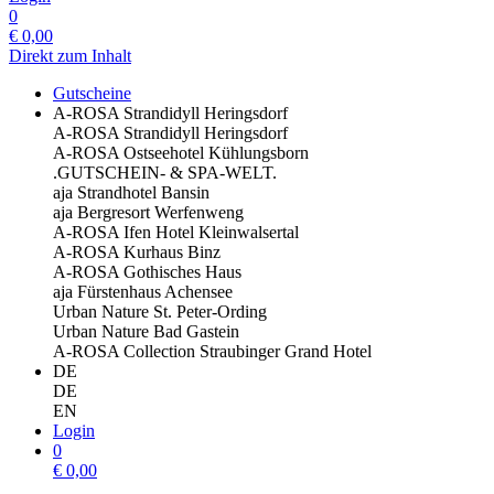
0
€
0,00
Direkt zum Inhalt
Gutscheine
A-ROSA Strandidyll Heringsdorf
A-ROSA Strandidyll Heringsdorf
A-ROSA Ostseehotel Kühlungsborn
.GUTSCHEIN- & SPA-WELT.
aja Strandhotel Bansin
aja Bergresort Werfenweng
A-ROSA Ifen Hotel Kleinwalsertal
A-ROSA Kurhaus Binz
A-ROSA Gothisches Haus
aja Fürstenhaus Achensee
Urban Nature St. Peter-Ording
Urban Nature Bad Gastein
A-ROSA Collection Straubinger Grand Hotel
DE
DE
EN
Login
0
€
0,00