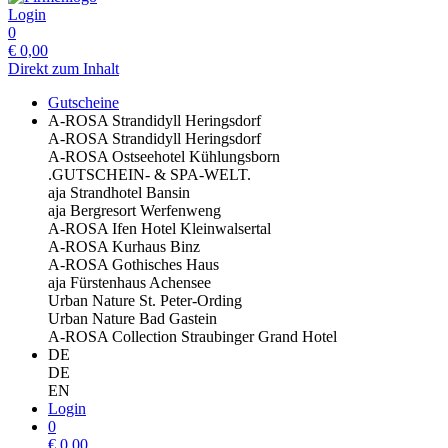
Login
0
€
0,00
Direkt zum Inhalt
Gutscheine
A-ROSA Strandidyll Heringsdorf
A-ROSA Strandidyll Heringsdorf
A-ROSA Ostseehotel Kühlungsborn
.GUTSCHEIN- & SPA-WELT.
aja Strandhotel Bansin
aja Bergresort Werfenweng
A-ROSA Ifen Hotel Kleinwalsertal
A-ROSA Kurhaus Binz
A-ROSA Gothisches Haus
aja Fürstenhaus Achensee
Urban Nature St. Peter-Ording
Urban Nature Bad Gastein
A-ROSA Collection Straubinger Grand Hotel
DE
DE
EN
Login
0
€
0,00